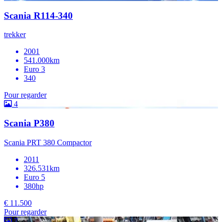
Scania R114-340
trekker
2001
541.000km
Euro 3
340
Pour regarder
4
Scania P380
Scania PRT 380 Compactor
2011
326.531km
Euro 5
380hp
€ 11.500
Pour regarder
7