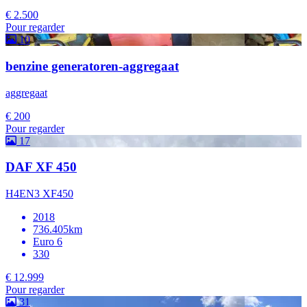
€ 2.500
Pour regarder
10
benzine generatoren-aggregaat
aggregaat
€ 200
Pour regarder
17
DAF XF 450
H4EN3 XF450
2018
736.405km
Euro 6
330
€ 12.999
Pour regarder
31