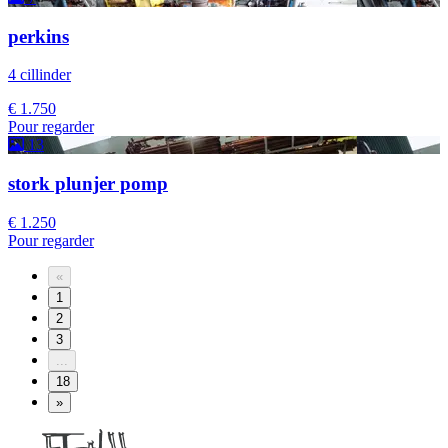
perkins
4 cillinder
€ 1.750
Pour regarder
13
stork plunjer pomp
€ 1.250
Pour regarder
«
1
2
3
...
18
»