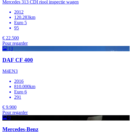
Mercedes 313 CDI riool inspectie wagen
2012
120.283km
Euro 5
95
€ 22.500
Pour regarder
13
DAF CF 400
M4EN3
2016
810.000km
Euro 6
291
€ 9.900
Pour regarder
9
Mercedes-Benz