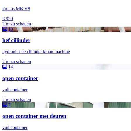
krukas MB V8
€ 950
Um zu schauen
10
hef cillinder
hydraulische cillinder kraan machine
Um zu schauen
14
open container
vuil container
Um zu schauen
7
open container met deuren
vuil container