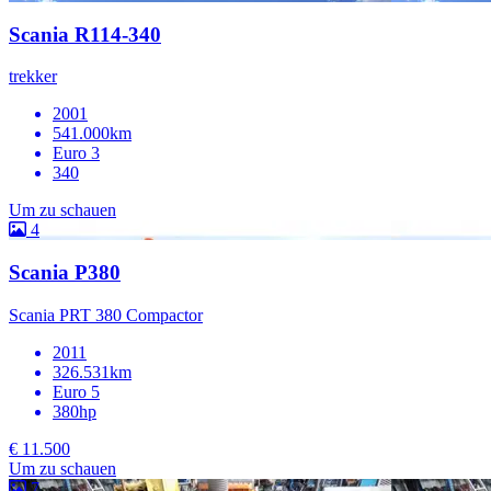
Scania R114-340
trekker
2001
541.000km
Euro 3
340
Um zu schauen
4
Scania P380
Scania PRT 380 Compactor
2011
326.531km
Euro 5
380hp
€ 11.500
Um zu schauen
7