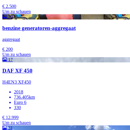
€ 2.500
Um zu schauen
10
benzine generatoren-aggregaat
aggregaat
€ 200
Um zu schauen
17
DAF XF 450
H4EN3 XF450
2018
736.405km
Euro 6
330
€ 12.999
Um zu schauen
31