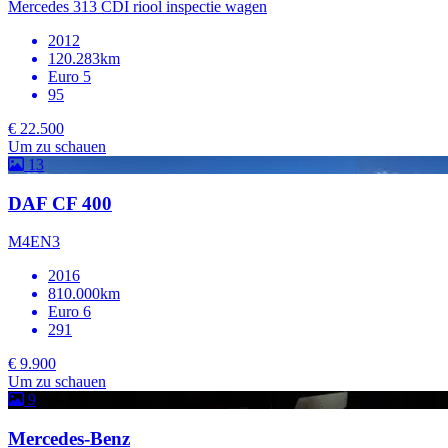
Mercedes 313 CDI riool inspectie wagen
2012
120.283km
Euro 5
95
€ 22.500
Um zu schauen
13
DAF CF 400
M4EN3
2016
810.000km
Euro 6
291
€ 9.900
Um zu schauen
9
Mercedes-Benz