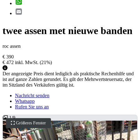
WhatsApp
Email
twee assen met nieuwe banden
roc assen
€ 390
€ 472
inkl. MwSt.
(21%)
Der angezeigte Preis dient lediglich als praktische Rechenhilfe und
ist auf ganze Zahlen gerundet. Es gilt der Mehrwertsteuersatz, der
im Sitzland des Verkäufers gültig ist.
Nachricht senden
Whatsapp
Rufen Sie uns an
1
/
9
Größeres Fenster