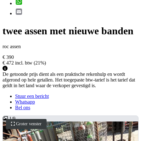
WhatsApp
Email
twee assen met nieuwe banden
roc assen
€ 390
€ 472
incl. btw
(21%)
De getoonde prijs dient als een praktische rekenhulp en wordt
afgerond op hele getallen. Het toegepaste btw-tarief is het tarief dat
geldt in het land waar de verkoper gevestigd is.
Stuur een bericht
Whatsapp
Bel ons
1
/
9
Groter venster