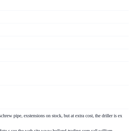
hrew pipe, exstensions on stock, but at extra cost, the driller is ex
to s see the web site www.holland-trading.com call william