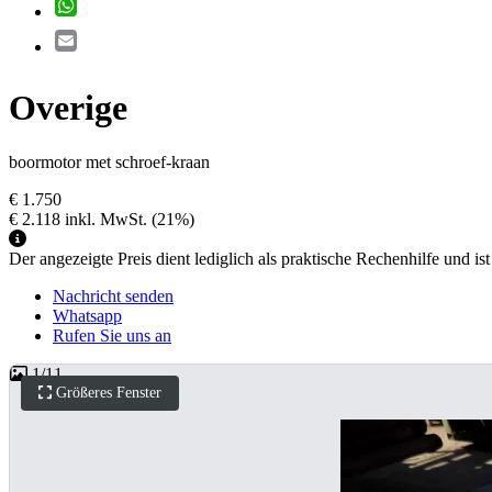
WhatsApp
Email
Overige
boormotor met schroef-kraan
€ 1.750
€ 2.118
inkl. MwSt.
(21%)
Der angezeigte Preis dient lediglich als praktische Rechenhilfe und ist
Nachricht senden
Whatsapp
Rufen Sie uns an
1
/
11
Größeres Fenster