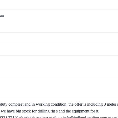
aan
duty compleet and in working condition, the offer is including 3 meter sc
 we have big stock for drilling rig s and the equipment for it.
331 TH Netherlands request mail. us info@holland-trading.com more fo