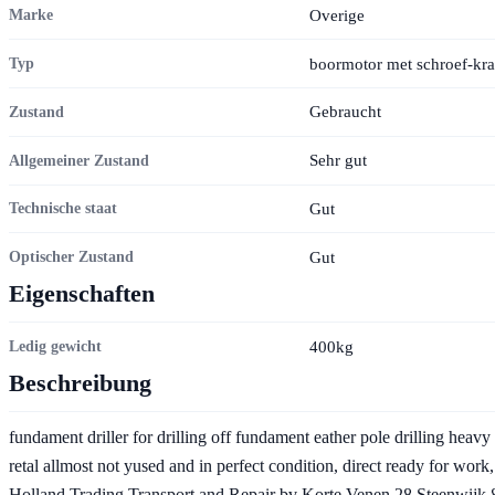
Overige
Marke
boormotor met schroef-kr
Typ
Gebraucht
Zustand
Sehr gut
Allgemeiner Zustand
Gut
Technische staat
Gut
Optischer Zustand
Eigenschaften
400kg
Ledig gewicht
Beschreibung
fundament driller for drilling off fundament eather pole drilling heavy 
retal allmost not yused and in perfect condition, direct ready for work,
Holland Trading Transport and Repair bv Korte Venen 28 Steenwijk 8