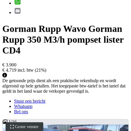
WhatsApp
Email
Gorman Rupp Wavo Gorman
Rupp 350 M3/h pompset lister
CD4
€ 3.900
€ 4.719
incl. btw
(21%)
De getoonde prijs dient als een praktische rekenhulp en wordt
afgerond op hele getallen. Het toegepaste btw-tarief is het tarief dat
geldt in het land waar de verkoper gevestigd is.
Stuur een bericht
Whatsapp
Bel ons
1
/
16
Groter venster